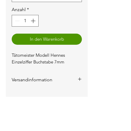
Anzahl
*
In den Warenkorb
Tätomeister Modell Hennes
Einzelziffer Buchstabe 7mm
Versandinformation
Die Versandkosten werden auf
der Rechnung ausgewiesen.
KONTAKT
INFORMATIONEN
Das Unternehmen