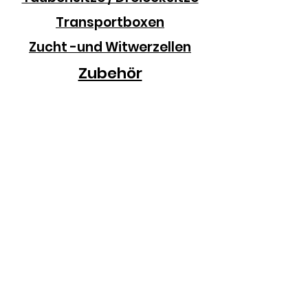
Transportboxen
Zucht -und Witwerzellen
Zubehör
KONTAKT
INFORMATIONEN
Das Unternehmen
Kontakt / Anfahrt
Lieferung / Versand
Zahlungsarten
Datenschutz
Impressum