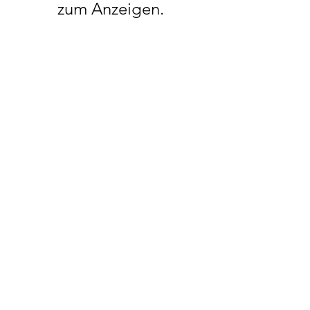
zum Anzeigen.
KONTAKT
INFORMATIONEN
Das Unternehmen
Kontakt / Anfahrt
Lieferung / Versand
Zahlungsarten
Datenschutz
Impressum
AGB
Vertrag widerrufen
Adresse:
Diebelstraße 106
33378 Rheda-Wiedenbrück