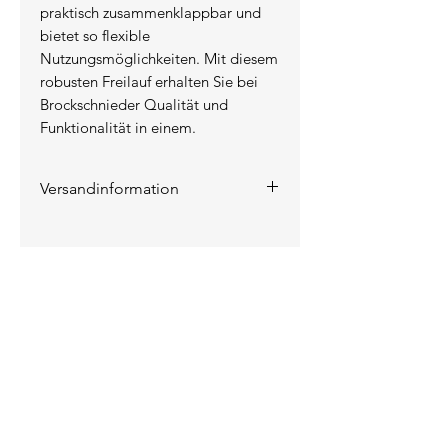
praktisch zusammenklappbar und
bietet so flexible
Nutzungsmöglichkeiten. Mit diesem
robusten Freilauf erhalten Sie bei
Brockschnieder Qualität und
Funktionalität in einem.
Versandinformation
Die Versandkosten werden auf
der Rechnung ausgewiesen.
KONTAKT
INFORMATIONEN
Das Unternehmen
Kontakt / Anfahrt
Lieferung / Versand