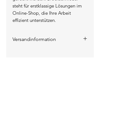
steht für erstklassige Lösungen im 
Online-Shop, die Ihre Arbeit 
effizient unterstützen.
Versandinformation
Die Versandkosten werden auf
der Rechnung ausgewiesen.
KONTAKT
INFORMATIONEN
Das Unternehmen
Kontakt / Anfahrt
Lieferung / Versand
Zahlungsarten
Datenschutz