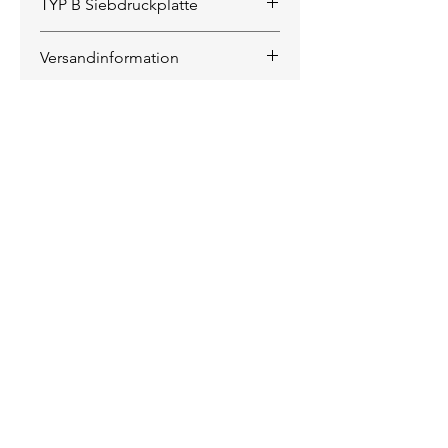
TYP B Siebdruckplatte
Abbildung zeigt einen Stall aus
Versandinformation
OSB Platte
Die Versandkosten werden auf
der Rechnung ausgewiesen.
KONTAKT
INFORMATIONEN
Das Unternehmen
Kontakt / Anfahrt
Lieferung / Versand
Zahlungsarten
Datenschutz
Impressum
AGB
Vertrag widerrufen