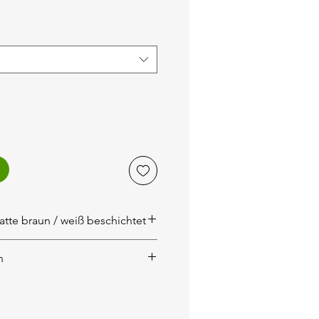
tte braun / weiß beschichtet
nen Stall aus Siebdruckplatte
n
 werden auf der Rechnung