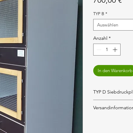
700,00 €
TYP B
*
Auswählen
Anzahl
*
In den Warenkorb
TYP D Siebdruckpla
Abbildung zeigt ei
Versandinformatio
weiß
Die Versandkosten
ausgewiesen.