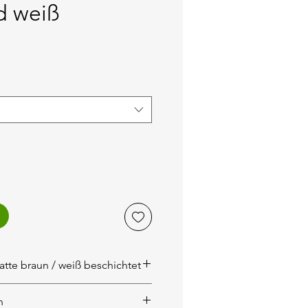
d weiß
is
tte braun / weiß beschichtet
nen Stall aus Siebdruckplatte
n