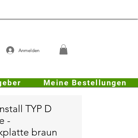
Anmelden
geber
Meine Bestellungen
nstall TYP D
e -
kplatte braun