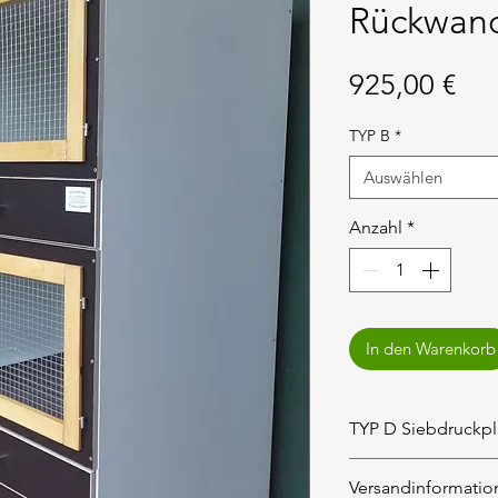
Rückwan
Pre
925,00 €
TYP B
*
Auswählen
Anzahl
*
In den Warenkorb
TYP D Siebdruckpla
Abbildung zeigt ei
Versandinformatio
weiß