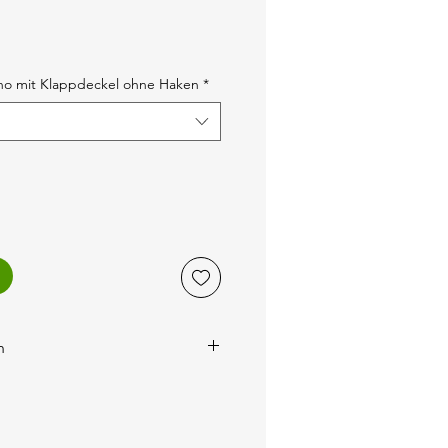
no mit Klappdeckel ohne Haken
*
n
 werden auf der Rechnung