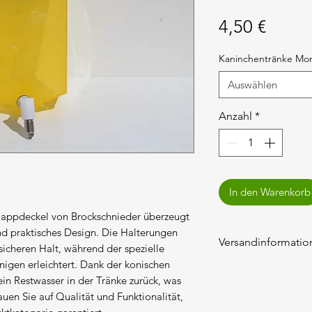
Preis
4,50 €
Kaninchentränke Mo
Auswählen
Anzahl
*
In den Warenkorb
lappdeckel von Brockschnieder überzeugt
und praktisches Design. Die Halterungen
Versandinformatio
sicheren Halt, während der spezielle
nigen erleichtert. Dank der konischen
Die Versandkosten
in Restwasser in der Tränke zurück, was
ausgewiesen.
auen Sie auf Qualität und Funktionalität,