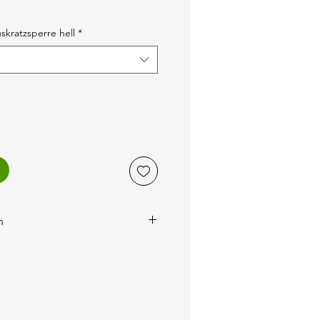
skratzsperre hell
*
n
 werden auf der Rechnung