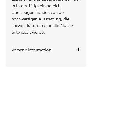
in Ihrem Tätigkeitsbereich.
Überzeugen Sie sich von der
hochwertigen Ausstattung, die
speziell für professionelle Nutzer
entwickelt wurde.
Versandinformation
Die Versandkosten werden auf
der Rechnung ausgewiesen.
KONTAKT
INFORMATIONEN
Das Unternehmen
Kontakt / Anfahrt
Lieferung / Versand
Zahlungsarten