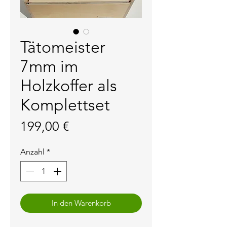
Tätomeister
7mm im
Holzkoffer als
Komplettset
Preis
199,00 €
Anzahl
*
In den Warenkorb