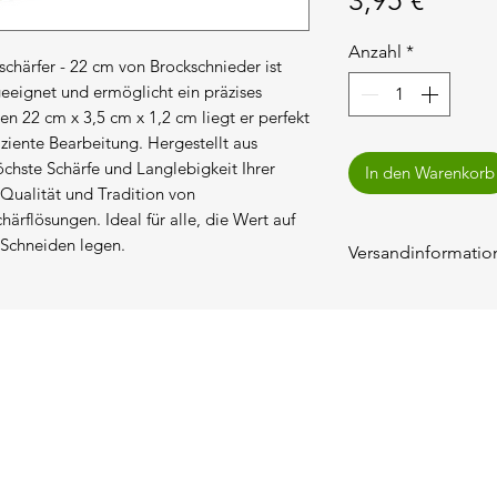
3,95 €
Anzahl
*
schärfer - 22 cm von Brockschnieder ist 
 geeignet und ermöglicht ein präzises 
n 22 cm x 3,5 cm x 1,2 cm liegt er perfekt 
iziente Bearbeitung. Hergestellt aus 
öchste Schärfe und Langlebigkeit Ihrer 
In den Warenkorb
Qualität und Tradition von 
härflösungen. Ideal für alle, die Wert auf 
 Schneiden legen.
Versandinformatio
Die Versandkosten
ausgewiesen.
MENÜ
Kaninchen
Geflügel